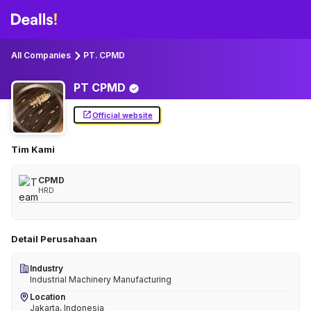
All Companies
PT. CPMD
PT
CPMD
Official website
Tim Kami
CPMD
HRD
Detail Perusahaan
Industry
Industrial Machinery Manufacturing
Location
Jakarta, Indonesia