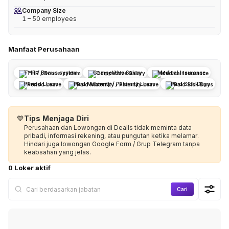
Company Size
1 – 50 employees
Manfaat Perusahaan
THR / Bonus system
Competitive Salary
Medical Insurance
Period Leave
Paid Maternity / Paternity Leave
Paid Sick Days
💙
Tips Menjaga Diri
Perusahaan dan Lowongan di Dealls tidak meminta data
pribadi, informasi rekening, atau pungutan ketika melamar.
Hindari juga lowongan Google Form / Grup Telegram tanpa
keabsahan yang jelas.
0 Loker aktif
Cari