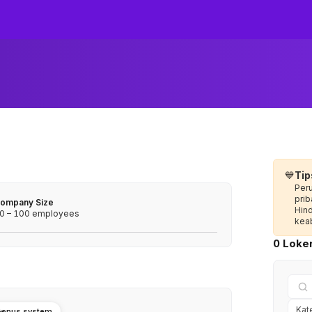
💙
Tip
Per
prib
ompany Size
Hin
0 – 100 employees
keab
0 Loker
Bonus system