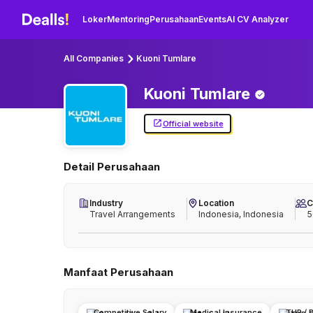
Loker
Mentoring
Perusahaan
Events
AI CV Analyzer
All Companies
Kuoni Tumlare
Kuoni
Tumlare
Official website
Detail Perusahaan
Industry
Location
C
Travel Arrangements
Indonesia, Indonesia
5
Manfaat Perusahaan
Competitive Salary
Medical Insurance
THR / 