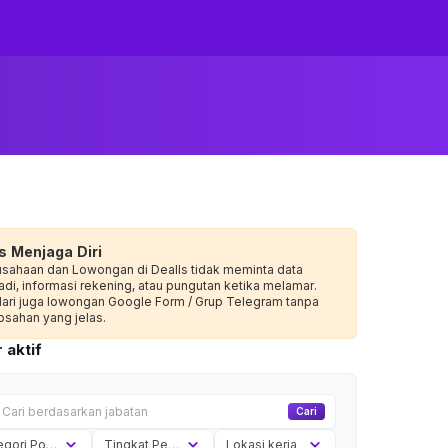
s Menjaga Diri
usahaan dan Lowongan di Dealls tidak meminta data
adi, informasi rekening, atau pungutan ketika melamar.
dari juga lowongan Google Form / Grup Telegram tanpa
sahan yang jelas.
 aktif
Cari
Kategori Posisi
Tingkat Pengalaman
Lokasi kerja