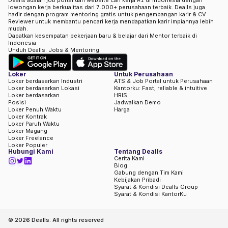
Dealls adalah job portal dan website cari kerja #1 di Indonesia dengan
lowongan kerja berkualitas dari 7.000+ perusahaan terbaik. Dealls juga
hadir dengan program mentoring gratis untuk pengembangan karir & CV
Reviewer untuk membantu pencari kerja mendapatkan karir impiannya lebih
mudah.
Dapatkan kesempatan pekerjaan baru & belajar dari Mentor terbaik di
Indonesia
Unduh Dealls: Jobs & Mentoring
Loker
Untuk Perusahaan
Loker berdasarkan Industri
ATS & Job Portal untuk Perusahaan
Loker berdasarkan Lokasi
Kantorku: Fast, reliable & intuitive
Loker berdasarkan
HRIS
Posisi
Jadwalkan Demo
Loker Penuh Waktu
Harga
Loker Kontrak
Loker Paruh Waktu
Loker Magang
Loker Freelance
Loker Populer
Hubungi Kami
Tentang Dealls
Cerita Kami
Blog
Gabung dengan Tim Kami
Kebijakan Pribadi
Syarat & Kondisi Dealls Group
Syarat & Kondisi KantorKu
©
2026
Dealls. All rights reserved