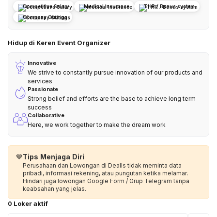
Competitive Salary
Medical Insurance
THR / Bonus system
Company Outings
Hidup di Keren Event Organizer
Innovative
We strive to constantly pursue innovation of our products and
services
Passionate
Strong belief and efforts are the base to achieve long term
success
Collaborative
Here, we work together to make the dream work
💙
Tips Menjaga Diri
Perusahaan dan Lowongan di Dealls tidak meminta data
pribadi, informasi rekening, atau pungutan ketika melamar.
Hindari juga lowongan Google Form / Grup Telegram tanpa
keabsahan yang jelas.
0 Loker aktif