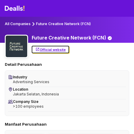
All Companies
Future Creative Network (FCN)
Future Creative Network
(FCN)
Official website
Detail Perusahaan
Industry
Advertising Services
Location
Jakarta Selatan, Indonesia
Company Size
>100 employees
Manfaat Perusahaan