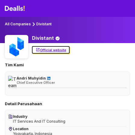
All Companies
Divistant
Divistant
Official website
Tim Kami
Andri Muhyidin
Chief Executive Officer
Detail Perusahaan
Industry
IT Services And IT Consulting
Location
Yogyakarta, Indonesia