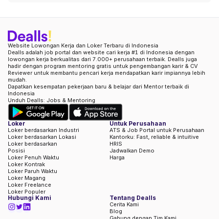
Website Lowongan Kerja dan Loker Terbaru di Indonesia
Dealls adalah job portal dan website cari kerja #1 di Indonesia dengan
lowongan kerja berkualitas dari 7.000+ perusahaan terbaik. Dealls juga
hadir dengan program mentoring gratis untuk pengembangan karir & CV
Reviewer untuk membantu pencari kerja mendapatkan karir impiannya lebih
mudah.
Dapatkan kesempatan pekerjaan baru & belajar dari Mentor terbaik di
Indonesia
Unduh Dealls: Jobs & Mentoring
Loker
Untuk Perusahaan
Loker berdasarkan Industri
ATS & Job Portal untuk Perusahaan
Loker berdasarkan Lokasi
Kantorku: Fast, reliable & intuitive
Loker berdasarkan
HRIS
Posisi
Jadwalkan Demo
Loker Penuh Waktu
Harga
Loker Kontrak
Loker Paruh Waktu
Loker Magang
Loker Freelance
Loker Populer
Hubungi Kami
Tentang Dealls
Cerita Kami
Blog
Gabung dengan Tim Kami