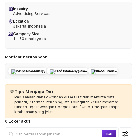
Industry
Advertising Services
Location
Jakarta, Indonesia
Company Size
1 – 50 employees
Manfaat Perusahaan
Competitive Salary
THR / Bonus system
Period Leave
💙
Tips Menjaga Diri
Perusahaan dan Lowongan di Dealls tidak meminta data
pribadi, informasi rekening, atau pungutan ketika melamar.
Hindari juga lowongan Google Form / Grup Telegram tanpa
keabsahan yang jelas.
0 Loker aktif
Cari