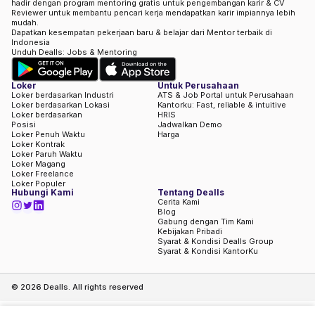
hadir dengan program mentoring gratis untuk pengembangan karir & CV
Reviewer untuk membantu pencari kerja mendapatkan karir impiannya lebih
mudah.
Dapatkan kesempatan pekerjaan baru & belajar dari Mentor terbaik di
Indonesia
Unduh Dealls: Jobs & Mentoring
Loker
Untuk Perusahaan
Loker berdasarkan Industri
ATS & Job Portal untuk Perusahaan
Loker berdasarkan Lokasi
Kantorku: Fast, reliable & intuitive
Loker berdasarkan
HRIS
Posisi
Jadwalkan Demo
Loker Penuh Waktu
Harga
Loker Kontrak
Loker Paruh Waktu
Loker Magang
Loker Freelance
Loker Populer
Hubungi Kami
Tentang Dealls
Cerita Kami
Blog
Gabung dengan Tim Kami
Kebijakan Pribadi
Syarat & Kondisi Dealls Group
Syarat & Kondisi KantorKu
©
2026
Dealls. All rights reserved