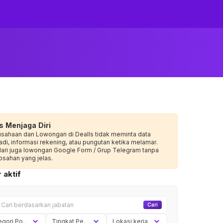
s Menjaga Diri
usahaan dan Lowongan di Dealls tidak meminta data
adi, informasi rekening, atau pungutan ketika melamar.
dari juga lowongan Google Form / Grup Telegram tanpa
sahan yang jelas.
 aktif
Cari
Kategori Posisi
Tingkat Pengalaman
Lokasi kerja