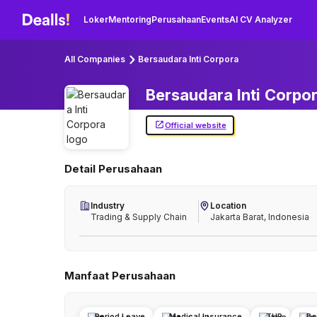
Loker
Mentoring
Perusahaan
Events
AI CV Analyzer
All Companies
Bersaudara Inti Corpora
Bersaudara Inti
Corpo
Official website
Detail Perusahaan
Industry
Location
Trading & Supply Chain
Jakarta Barat, Indonesia
Manfaat Perusahaan
Period Leave
Medical Insurance
THR
Bo