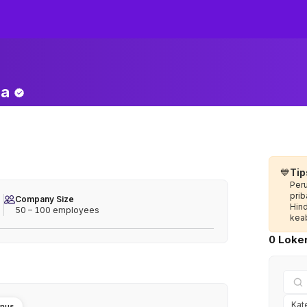
ra
💙
Tip
Per
prib
Company Size
Hin
50 – 100 employees
keab
0 Loker
nus