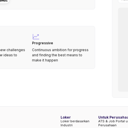
Progressive
 new challenges
Continuous ambition for progress
w ideas to
and finding the best means to
make it happen
Loker
Untuk Perusaha
Loker berdasarkan
ATS & Job Portal u
Industri
Perusahaan