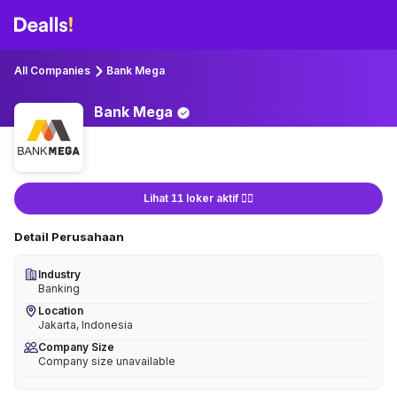
All Companies
Bank Mega
Bank
Mega
Lihat 11 loker aktif 👇🏻
Detail Perusahaan
Industry
Banking
Location
Jakarta, Indonesia
Company Size
Company size unavailable