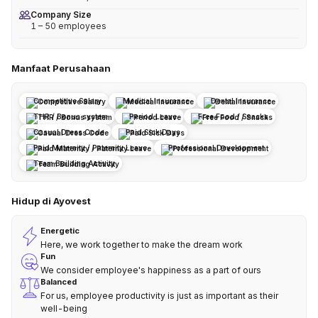
Company Size
1 – 50 employees
Manfaat Perusahaan
Competitive Salary
Medical Insurance
Dental Insurance
THR / Bonus system
Period Leave
Free Food / Snacks
Casual Dress Code
Paid Sick Days
Paid Maternity / Paternity Leave
Professional Development
Team Building Activity
Hidup di Ayovest
Energetic
Here, we work together to make the dream work
Fun
We consider employee's happiness as a part of ours
Balanced
For us, employee productivity is just as important as their
well-being