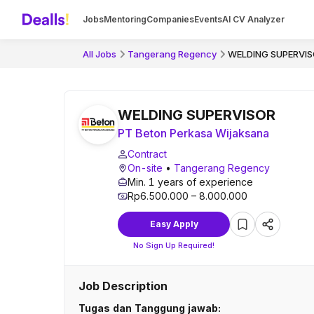
Jobs
Mentoring
Companies
Events
AI CV Analyzer
All Jobs
Tangerang Regency
WELDING SUPERVI
WELDING SUPERVISOR
PT Beton Perkasa Wijaksana
Contract
On-site
•
Tangerang Regency
Min. 1 years of experience
Rp6.500.000 – 8.000.000
Easy Apply
No Sign Up Required!
Job Description
Tugas dan Tanggung jawab: