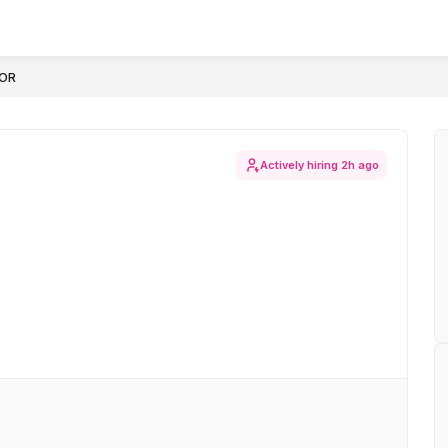
SOR
Actively hiring
2h ago