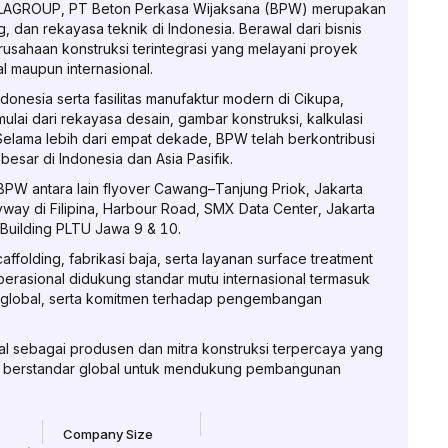
POLAGROUP, PT Beton Perkasa Wijaksana (BPW) merupakan
, dan rekayasa teknik di Indonesia. Berawal dari bisnis
sahaan konstruksi terintegrasi yang melayani proyek
nal maupun internasional.
donesia serta fasilitas manufaktur modern di Cikupa,
ai dari rekayasa desain, gambar konstruksi, kalkulasi
Selama lebih dari empat dekade, BPW telah berkontribusi
esar di Indonesia dan Asia Pasifik.
BPW antara lain flyover Cawang–Tanjung Priok, Jakarta
way di Filipina, Harbour Road, SMX Data Center, Jakarta
 Building PLTU Jawa 9 & 10.
folding, fabrikasi baja, serta layanan surface treatment
perasional didukung standar mutu internasional termasuk
n global, serta komitmen terhadap pengembangan
al sebagai produsen dan mitra konstruksi terpercaya yang
 dan berstandar global untuk mendukung pembangunan
Company Size