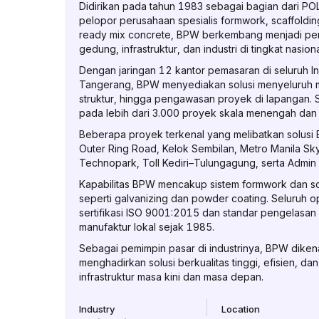
Didirikan pada tahun 1983 sebagai bagian dari 
pelopor perusahaan spesialis formwork, scaffolding
ready mix concrete, BPW berkembang menjadi peru
gedung, infrastruktur, dan industri di tingkat nasio
Dengan jaringan 12 kantor pemasaran di seluruh In
Tangerang, BPW menyediakan solusi menyeluruh mul
struktur, hingga pengawasan proyek di lapangan. 
pada lebih dari 3.000 proyek skala menengah dan b
Beberapa proyek terkenal yang melibatkan solusi 
Outer Ring Road, Kelok Sembilan, Metro Manila Sky
Technopark, Toll Kediri–Tulungagung, serta Admin
Kapabilitas BPW mencakup sistem formwork dan scaf
seperti galvanizing dan powder coating. Seluruh o
sertifikasi ISO 9001:2015 dan standar pengelasa
manufaktur lokal sejak 1985.
Sebagai pemimpin pasar di industrinya, BPW diken
menghadirkan solusi berkualitas tinggi, efisien,
infrastruktur masa kini dan masa depan.
Industry
Location