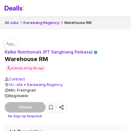
All Jobs
Karawang Regency
Warehouse RM
Kalbe Nutritionals (PT Sanghiang Perkasa)
Warehouse RM
Actively hiring
9h ago
Contract
On-site
•
Karawang Regency
Min. Freshgrad
Negotiable
Closed
No Sign Up Required!