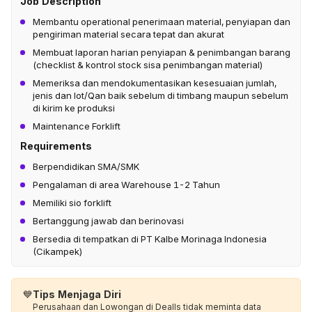
Job Description
Membantu operational penerimaan material, penyiapan dan
pengiriman material secara tepat dan akurat
Membuat laporan harian penyiapan & penimbangan barang
(checklist & kontrol stock sisa penimbangan material)
Memeriksa dan mendokumentasikan kesesuaian jumlah,
jenis dan lot/Qan baik sebelum di timbang maupun sebelum
di kirim ke produksi
Maintenance Forklift
Requirements
Berpendidikan SMA/SMK
Pengalaman di area Warehouse 1-2 Tahun
Memiliki sio forklift
Bertanggung jawab dan berinovasi
Bersedia di tempatkan di PT Kalbe Morinaga Indonesia
(Cikampek)
💙
Tips Menjaga Diri
Perusahaan dan Lowongan di Dealls tidak meminta data