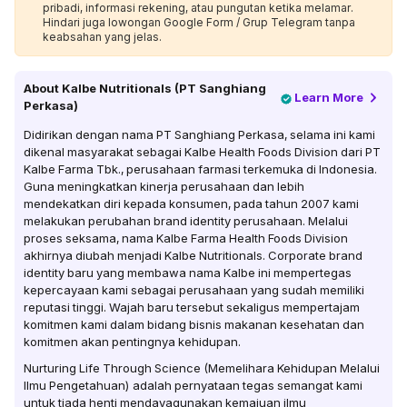
pribadi, informasi rekening, atau pungutan ketika melamar.
Hindari juga lowongan Google Form / Grup Telegram tanpa
keabsahan yang jelas.
About
Kalbe Nutritionals (PT Sanghiang
Learn More
Perkasa)
Didirikan dengan nama PT Sanghiang Perkasa, selama ini kami
dikenal masyarakat sebagai Kalbe Health Foods Division dari PT
Kalbe Farma Tbk., perusahaan farmasi terkemuka di Indonesia.
Guna meningkatkan kinerja perusahaan dan lebih
mendekatkan diri kepada konsumen, pada tahun 2007 kami
melakukan perubahan brand identity perusahaan. Melalui
proses seksama, nama Kalbe Farma Health Foods Division
akhirnya diubah menjadi Kalbe Nutritionals. Corporate brand
identity baru yang membawa nama Kalbe ini mempertegas
kepercayaan kami sebagai perusahaan yang sudah memiliki
reputasi tinggi. Wajah baru tersebut sekaligus mempertajam
komitmen kami dalam bidang bisnis makanan kesehatan dan
komitmen akan pentingnya kehidupan.
Nurturing Life Through Science (Memelihara Kehidupan Melalui
Ilmu Pengetahuan) adalah pernyataan tegas semangat kami
untuk tiada henti mendayagunakan kemajuan ilmu