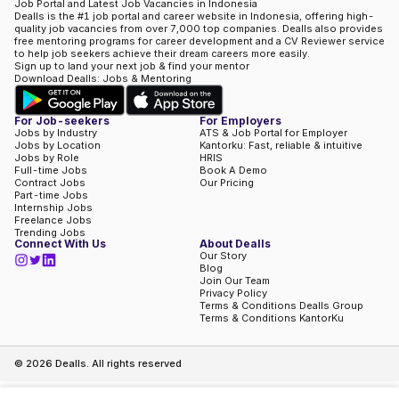
Job Portal and Latest Job Vacancies in Indonesia
Dealls is the #1 job portal and career website in Indonesia, offering high-
quality job vacancies from over 7,000 top companies. Dealls also provides
free mentoring programs for career development and a CV Reviewer service
to help job seekers achieve their dream careers more easily.
Sign up to land your next job & find your mentor
Download Dealls: Jobs & Mentoring
For Job-seekers
For Employers
Jobs by Industry
ATS & Job Portal for Employer
Jobs by Location
Kantorku: Fast, reliable & intuitive
Jobs by Role
HRIS
Full-time Jobs
Book A Demo
Contract Jobs
Our Pricing
Part-time Jobs
Internship Jobs
Freelance Jobs
Trending Jobs
Connect With Us
About Dealls
Our Story
Blog
Join Our Team
Privacy Policy
Terms & Conditions Dealls Group
Terms & Conditions KantorKu
©
2026
Dealls. All rights reserved