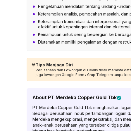
Pengetahuan mendalam tentang undang-undang 
Keterampilan analitis, pemecahan masalah, dan
Keterampilan komunikasi dan interpersonal yan
efektif untuk kepentingan internal dan eksternal
Kemampuan untuk sering bepergian ke berbagai 
Diutamakan memiliki pengalaman dengan restruk
💙
Tips Menjaga Diri
Perusahaan dan Lowongan di Dealls tidak meminta data p
juga lowongan Google Form / Grup Telegram tanpa kea
About
PT Merdeka Copper Gold Tbk
PT Merdeka Copper Gold Tbk menghasilkan logam 
Sebagai perusahaan induk pertambangan logam dan 
Merdeka mengeksplorasi, mengekstraksi, dan memp
anak-anak perusahaan yang tersebar di tiga pulau 
bidang jasa konstruksi pertambangan.