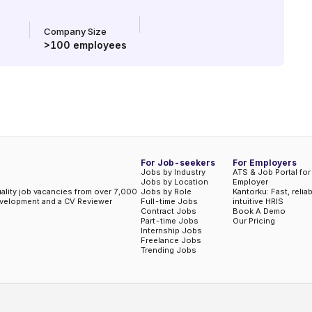
Company Size
>100
employees
For Job-seekers
For Employers
Jobs by Industry
ATS & Job Portal for
Jobs by Location
Employer
uality job vacancies from over 7,000
Jobs by Role
Kantorku: Fast, relia
evelopment and a CV Reviewer
Full-time Jobs
intuitive HRIS
Contract Jobs
Book A Demo
Part-time Jobs
Our Pricing
Internship Jobs
Freelance Jobs
Trending Jobs