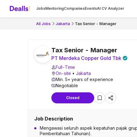
Jobs
Mentoring
Companies
Events
AI CV Analyzer
All Jobs
Jakarta
Tax Senior - Manager
Tax Senior - Manager
PT Merdeka Copper Gold Tbk
Full-Time
On-site
•
Jakarta
Min. 5+ years of experience
Negotiable
Closed
Job Description
Mengawasi seluruh aspek kepatuhan pajak grup
Pemberitahuan Tahunan).