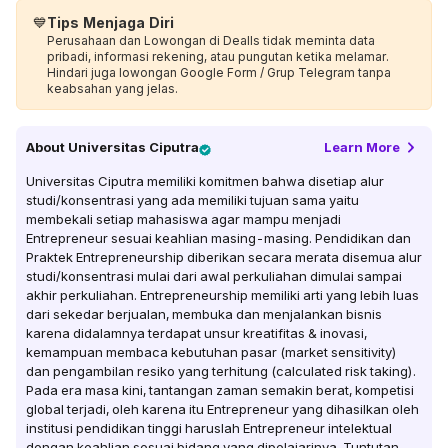
💙
Tips Menjaga Diri
Perusahaan dan Lowongan di Dealls tidak meminta data
pribadi, informasi rekening, atau pungutan ketika melamar.
Hindari juga lowongan Google Form / Grup Telegram tanpa
keabsahan yang jelas.
About
Universitas Ciputra
Learn More
Universitas Ciputra memiliki komitmen bahwa disetiap alur
studi/konsentrasi yang ada memiliki tujuan sama yaitu
membekali setiap mahasiswa agar mampu menjadi
Entrepreneur sesuai keahlian masing-masing. Pendidikan dan
Praktek Entrepreneurship diberikan secara merata disemua alur
studi/konsentrasi mulai dari awal perkuliahan dimulai sampai
akhir perkuliahan. Entrepreneurship memiliki arti yang lebih luas
dari sekedar berjualan, membuka dan menjalankan bisnis
karena didalamnya terdapat unsur kreatifitas & inovasi,
kemampuan membaca kebutuhan pasar (market sensitivity)
dan pengambilan resiko yang terhitung (calculated risk taking).
Pada era masa kini, tantangan zaman semakin berat, kompetisi
global terjadi, oleh karena itu Entrepreneur yang dihasilkan oleh
institusi pendidikan tinggi haruslah Entrepreneur intelektual
dengan keahlian sesuai bidang yang dipelajarinya. Tuntutan