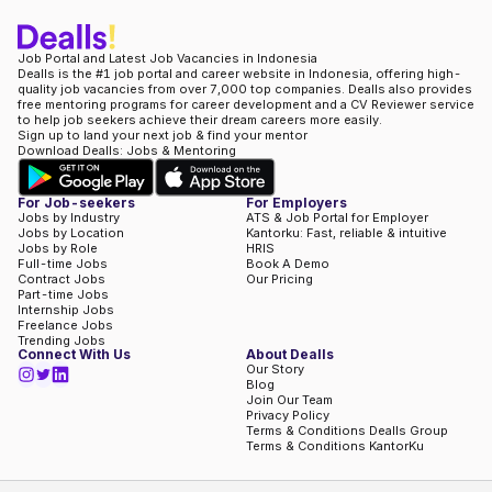
Job Portal and Latest Job Vacancies in Indonesia
Dealls is the #1 job portal and career website in Indonesia, offering high-
quality job vacancies from over 7,000 top companies. Dealls also provides
free mentoring programs for career development and a CV Reviewer service
to help job seekers achieve their dream careers more easily.
Sign up to land your next job & find your mentor
Download Dealls: Jobs & Mentoring
For Job-seekers
For Employers
Jobs by Industry
ATS & Job Portal for Employer
Jobs by Location
Kantorku: Fast, reliable & intuitive
Jobs by Role
HRIS
Full-time Jobs
Book A Demo
Contract Jobs
Our Pricing
Part-time Jobs
Internship Jobs
Freelance Jobs
Trending Jobs
Connect With Us
About Dealls
Our Story
Blog
Join Our Team
Privacy Policy
Terms & Conditions Dealls Group
Terms & Conditions KantorKu