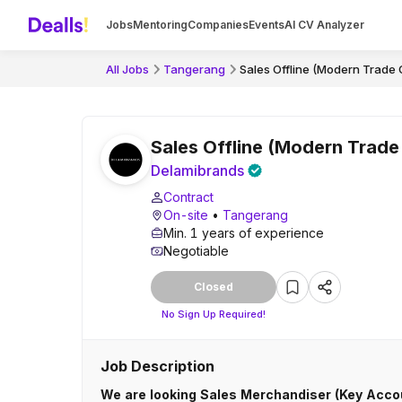
Jobs
Mentoring
Companies
Events
AI CV Analyzer
All Jobs
Tangerang
Sales Offline (Modern Trade
Sales Offline (Modern Trade
Delamibrands
Contract
On-site
•
Tangerang
Min. 1 years of experience
Negotiable
Closed
No Sign Up Required!
Job Description
We are looking Sales Merchandiser (Key Acco