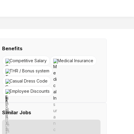
Benefits
Competitive Salary
Medical Insurance
THR / Bonus system
Casual Dress Code
Employee Discounts
Similar Jobs