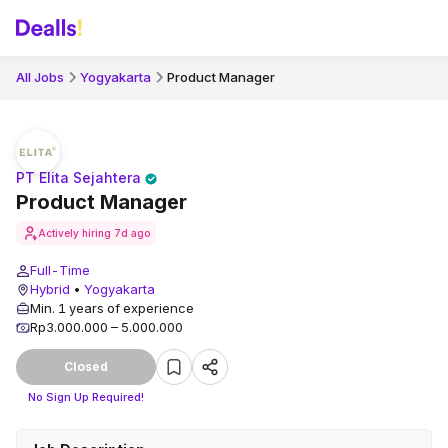
All Jobs
Yogyakarta
Product Manager
PT Elita Sejahtera
Product Manager
Actively hiring
7d ago
Full-Time
Hybrid
•
Yogyakarta
Min. 1 years of experience
Rp3.000.000 – 5.000.000
Closed
No Sign Up Required!