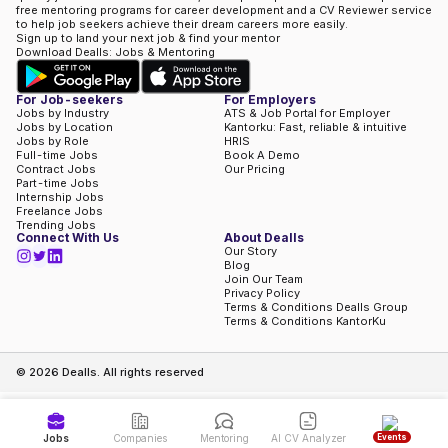
free mentoring programs for career development and a CV Reviewer service
to help job seekers achieve their dream careers more easily.
Sign up to land your next job & find your mentor
Download Dealls: Jobs & Mentoring
For Job-seekers
For Employers
Jobs by Industry
ATS & Job Portal for Employer
Jobs by Location
Kantorku: Fast, reliable & intuitive
Jobs by Role
HRIS
Full-time Jobs
Book A Demo
Contract Jobs
Our Pricing
Part-time Jobs
Internship Jobs
Freelance Jobs
Trending Jobs
Connect With Us
About Dealls
Our Story
Blog
Join Our Team
Privacy Policy
Terms & Conditions Dealls Group
Terms & Conditions KantorKu
©
2026
Dealls. All rights reserved
Events
Jobs
Companies
Mentoring
AI CV Analyzer