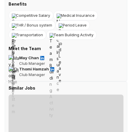
Benefits
Competitive Salary
Medical Insurance
THR / Bonus system
Period Leave
Transportation
Team Building Activity
Meet the Team
May Chan
Club Manager
Thomi Hamzah
Club Manager
Similar Jobs