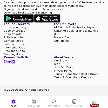
free mentoring programs for career development and a CV Reviewer service
to help job seekers achieve their dream careers more easily.
Sign up to land your next job & find your mentor
Download Dealls: Jobs & Mentoring
For Job-seekers
For Employers
Jobs by Industry
ATS & Job Portal for Employer
Jobs by Location
Kantorku: Fast, reliable & intuitive
Jobs by Role
HRIS
Full-time Jobs
Book A Demo
Contract Jobs
Our Pricing
Part-time Jobs
Internship Jobs
Freelance Jobs
Trending Jobs
Connect With Us
About Dealls
Our Story
Blog
Join Our Team
Privacy Policy
Terms & Conditions Dealls Group
Terms & Conditions KantorKu
©
2026
Dealls. All rights reserved
Events
Jobs
Companies
Mentoring
AI CV Analyzer