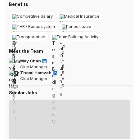
Benefits
Competitive Salary
Medical Insurance
THR / Bonus system
Period Leave
Transportation
Team Building Activity
Meet the Team
May Chan
Club Manager
Thomi Hamzah
Club Manager
Similar Jobs