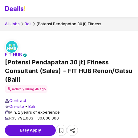
[Potensi Pendapatan 30 jt] Fitness Consultant (Sales) - FIT HUB Renon/Gatsu (Bali)
All Jobs
Bali
FIT HUB
[Potensi Pendapatan 30 jt] Fitness
Consultant (Sales) - FIT HUB Renon/Gatsu
(Bali)
Actively hiring
4h ago
Contract
On-site
•
Bali
Min. 1 years of experience
Rp3.791.003 – 30.000.000
Easy Apply