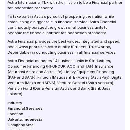
Astra International Tbk with the mission to be a Financial partner
for Indonesian prosperity.
To take part in Astra’s pursuit of prospering the nation while
establishing a bigger role in financial service, Astra Financial
continuously pursued the growth of all business units to
become the financial partner for Indonesian prosperity.
Astra Financial provides the best values, integrated and speed,
and always prioritizes Astra quality (Prudent, Trustworthy,
Dependable) in conducting business in all financial services.
Astra Financial manages 14 business units in 9 industries,
Consumer Financing (FIFGROUP, ACC, and TAF), Insurance
(Asuransi Astra and Astra Life), Heavy Equipment Financing
(KAF and SANF), Fintech (Maucash), E-Money (AstraPay), Digital
Ventures (Moxa and SEVA), Venture Capital (Astra Ventura),
Pension Fund (Dana Pensiun Astra), and Bank (Bank Jasa
Jakarta).
Industry
Financial Services
Location
Jakarta
,
Indonesia
Company Size