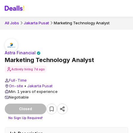
All Jobs
Jakarta Pusat
Marketing Technology Analyst
Astra Financial
Marketing Technology Analyst
Actively hiring
7d ago
Full-Time
On-site
•
Jakarta Pusat
Min. 1 years of experience
Negotiable
Closed
No Sign Up Required!