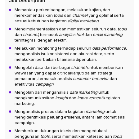
Job Description
Memantau perkembangan, melakukan kajian, dan
merekomendasikan
tools
dan
channel
yang optimal serta
sesuai kebutuhan kegiatan
digital marketing
.
Mengimplementasikan dan memastikan seluruh data,
tools
dan
channel
, termasuk
analytics tool
dan
email marketing
terintegrasi dengan efektif.
Melakukan monitoring terhadap seluruh
data performance
,
menganalisis isu konsistensi dan akurasi data, serta
melakukan perbaikan bilamana diperlukan.
Mengolah data dari berbagai
channel
untuk memberikan
wawasan yang dapat ditindaklanjuti dalam strategi
pemasaran, termasuk analisis
customer behavior
dan
efektivitas
campaign
.
Mengolah dan menganalisis
data marketing
untuk
mengkomunikasikan
insight
dan
improvement
kegiatan
marketing.
Menganalisis proses dalam kegiatan
marketing
untuk
mengidentifikasi peluang efisiensi, antara lain otomatisasi
campaign.
Memberikan dukungan teknis dan mengedukasi
penggunaan
tools
, serta memastikan ketersediaan
tools