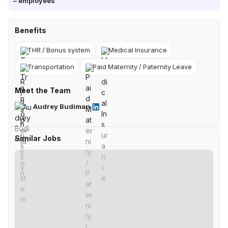
–
employees
Benefits
THR / Bonus system
Medical Insurance
Transportation
Paid Maternity / Paternity Leave
Meet the Team
Audrey Budiman
Similar Jobs