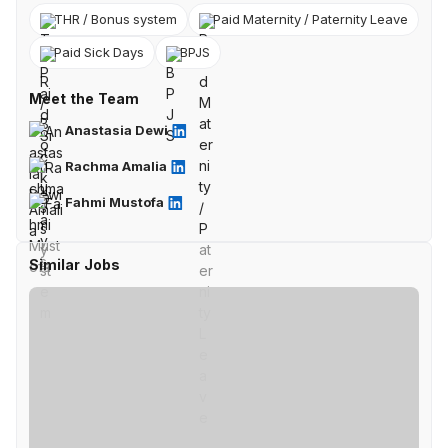
THR / Bonus system
Paid Maternity / Paternity Leave
Paid Sick Days
BPJS
Meet the Team
Anastasia Dewi
Rachma Amalia
Fahmi Mustofa
Similar Jobs