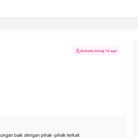
Actively hiring
7d ago
ngan baik dengan pihak-pihak terkait