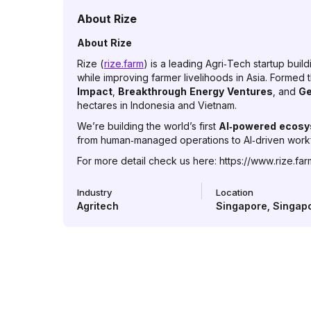
About
Rize
About Rize
Rize (
rize.farm
) is a leading Agri‑Tech startup buil
while improving farmer livelihoods in Asia. Formed
Impact
,
Breakthrough Energy Ventures
, and
Ge
hectares in Indonesia and Vietnam.
We’re building the world’s first
AI‑powered ecosys
from human‑managed operations to AI‑driven workf
For more detail check us here: https://www.rize.fa
Industry
Location
Agritech
Singapore
,
Singap