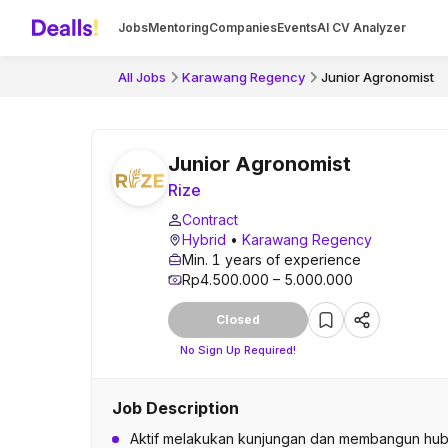
Jobs
Mentoring
Companies
Events
AI CV Analyzer
All Jobs
Karawang Regency
Junior Agronomist
Junior Agronomist
Rize
Contract
Hybrid
•
Karawang Regency
Min. 1 years of experience
Rp4.500.000 – 5.000.000
Closed
No Sign Up Required!
Job Description
Aktif melakukan kunjungan dan membangun hubu