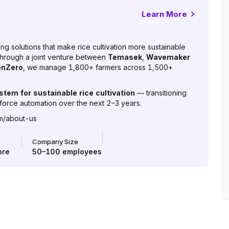
Learn More
ding solutions that make rice cultivation more sustainable
 through a joint venture between
Temasek
,
Wavemaker
nZero
, we manage 1,800+ farmers across 1,500+
tem for sustainable rice cultivation
— transitioning
orce automation over the next 2–3 years.
rm/about-us
Company Size
ore
50–100
employees