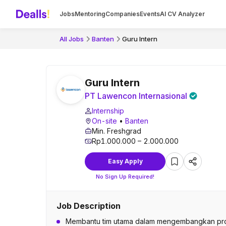
Jobs
Mentoring
Companies
Events
AI CV Analyzer
All Jobs
Banten
Guru Intern
Guru Intern
PT Lawencon Internasional
Internship
On-site
•
Banten
Min. Freshgrad
Rp1.000.000 – 2.000.000
Easy Apply
No Sign Up Required!
Job Description
Membantu tim utama dalam mengembangkan pro