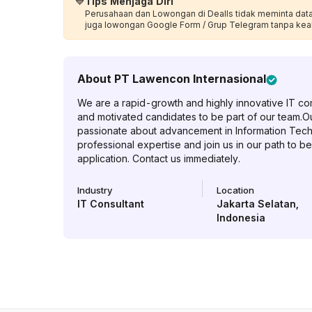
💙
Tips Menjaga Diri
Perusahaan dan Lowongan di Dealls tidak meminta data p
juga lowongan Google Form / Grup Telegram tanpa kea
About
PT Lawencon Internasional
We are a rapid-growth and highly innovative IT co
and motivated candidates to be part of our team.Ou
passionate about advancement in Information Techn
professional expertise and join us in our path to 
application. Contact us immediately.
Industry
Location
IT Consultant
Jakarta Selatan
,
Indonesia