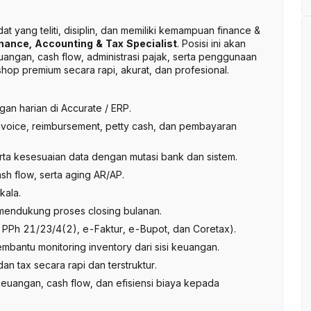
yang teliti, disiplin, dan memiliki kemampuan finance &
nance, Accounting & Tax Specialist
. Posisi ini akan
angan, cash flow, administrasi pajak, serta penggunaan
op premium secara rapi, akurat, dan profesional.
an harian di Accurate / ERP.
voice, reimbursement, petty cash, dan pembayaran
ta kesesuaian data dengan mutasi bank dan sistem.
h flow, serta aging AR/AP.
kala.
endukung proses closing bulanan.
PPh 21/23/4(2), e-Faktur, e-Bupot, dan Coretax).
bantu monitoring inventory dari sisi keuangan.
n tax secara rapi dan terstruktur.
keuangan, cash flow, dan efisiensi biaya kepada