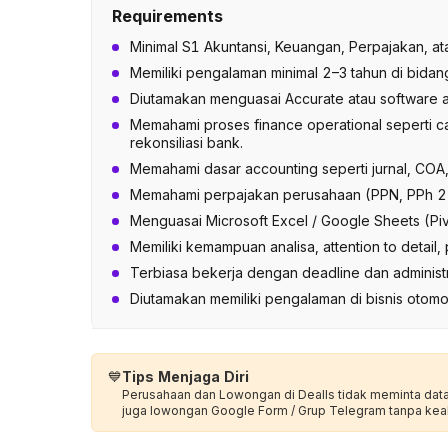
Requirements
Minimal S1 Akuntansi, Keuangan, Perpajakan, ata
Memiliki pengalaman minimal 2–3 tahun di bidan
Diutamakan menguasai Accurate atau software ac
Memahami proses finance operational seperti c
rekonsiliasi bank.
Memahami dasar accounting seperti jurnal, COA, 
Memahami perpajakan perusahaan (PPN, PPh 21/
Menguasai Microsoft Excel / Google Sheets (P
Memiliki kemampuan analisa, attention to detail,
Terbiasa bekerja dengan deadline dan administ
Diutamakan memiliki pengalaman di bisnis otomotif
💙
Tips Menjaga Diri
Perusahaan dan Lowongan di Dealls tidak meminta data p
juga lowongan Google Form / Grup Telegram tanpa kea