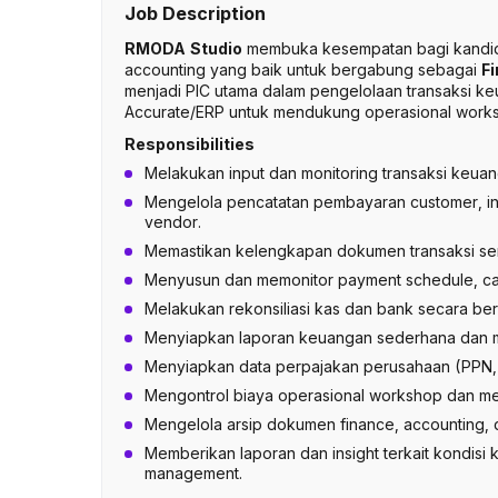
Job Description
RMODA Studio
membuka kesempatan bagi kandidat 
accounting yang baik untuk bergabung sebagai
Fi
menjadi PIC utama dalam pengelolaan transaksi keu
Accurate/ERP untuk mendukung operasional worksh
Responsibilities
Melakukan input dan monitoring transaksi keuang
Mengelola pencatatan pembayaran customer, in
vendor.
Memastikan kelengkapan dokumen transaksi ser
Menyusun dan memonitor payment schedule, cas
Melakukan rekonsiliasi kas dan bank secara ber
Menyiapkan laporan keuangan sederhana dan m
Menyiapkan data perpajakan perusahaan (PPN, 
Mengontrol biaya operasional workshop dan mem
Mengelola arsip dokumen finance, accounting, da
Memberikan laporan dan insight terkait kondisi 
management.