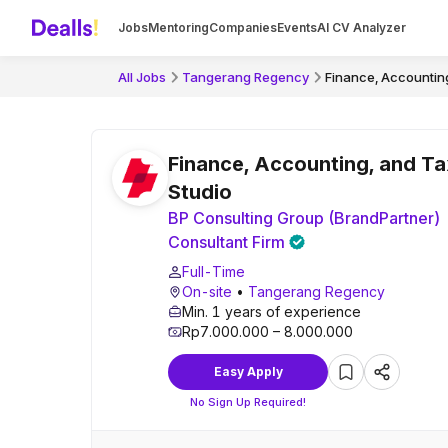
Jobs
Mentoring
Companies
Events
AI CV Analyzer
All Jobs
Tangerang Regency
Finance, Accounting
Finance, Accounting, and Ta
Studio
BP Consulting Group (BrandPartner) 
Consultant Firm
Full-Time
On-site
•
Tangerang Regency
Min. 1 years of experience
Rp7.000.000 – 8.000.000
Easy Apply
No Sign Up Required!