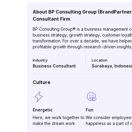
About
BP Consulting Group (BrandPartner
Consultant Firm
BP Consulting Group® is a business management cons
business strategy, growth strategy, customer loyal
transformation. For over a decade, we have helped 
profitable growth through research-driven insights
Industry
Location
Business Consultant
Surabaya
,
Indones
Culture
Energetic
Fun
Here, we work together to
We consider employee
make the dream work
happiness as a part of 