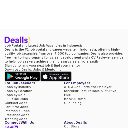
Job Portal and Latest Job Vacancies in Indonesia
Dealls is the #1 job portal and career website in Indonesia, offering high-
quality job vacancies from over 7,000 top companies. Dealls also provides
free mentoring programs for career development and a CV Reviewer service
to help job seekers achieve their dream careers more easily.
Sign up to land your next job & find your mentor
Download Dealls: Jobs & Mentoring
For Job-seekers
For Employers
Jobs by Industry
ATS & Job Portal for Employer
Jobs by Location
Kantorku: Fast, reliable & intuitive
Jobs by Role
HRIS
Full-time Jobs
Book A Demo
Contract Jobs
Our Pricing
Part-time Jobs
Internship Jobs
Freelance Jobs
Trending Jobs
Connect With Us
About Dealls
Our Story