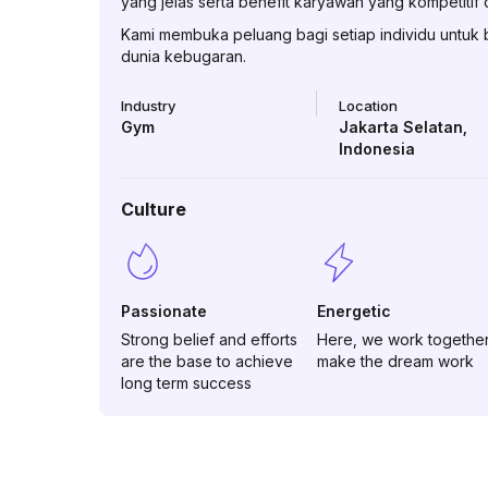
yang jelas serta benefit karyawan yang kompetitif d
Kami membuka peluang bagi setiap individu untuk
dunia kebugaran.
Industry
Location
Gym
Jakarta Selatan
,
Indonesia
Culture
Passionate
Energetic
Strong belief and efforts
Here, we work together
are the base to achieve
make the dream work
long term success