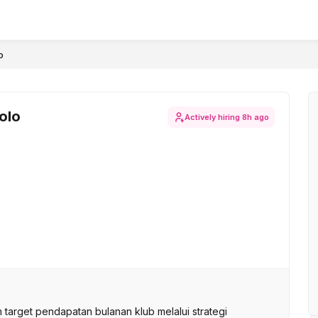
o
olo
Actively hiring
8h ago
arget pendapatan bulanan klub melalui strategi