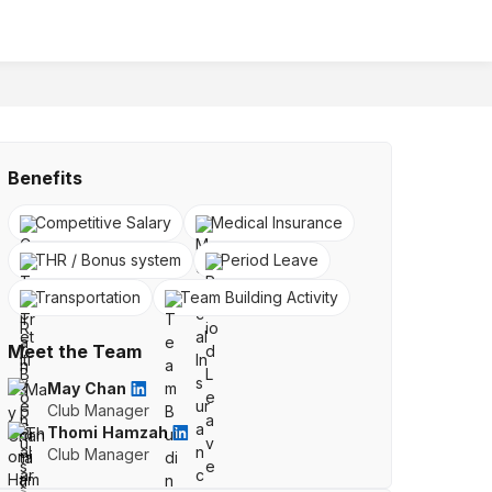
Benefits
Competitive Salary
Medical Insurance
THR / Bonus system
Period Leave
Transportation
Team Building Activity
Meet the Team
May Chan
Club Manager
Thomi Hamzah
Club Manager