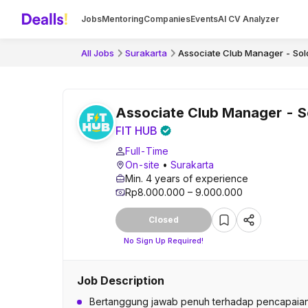
Jobs
Mentoring
Companies
Events
AI CV Analyzer
All Jobs
Surakarta
Associate Club Manager - Sol
Associate Club Manager - S
FIT HUB
Full-Time
On-site
•
Surakarta
Min. 4 years of experience
Rp8.000.000 – 9.000.000
Closed
No Sign Up Required!
Job Description
Bertanggung jawab penuh terhadap pencapaian t