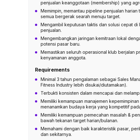
penjualan keanggotaan (membership) yang agre
Memimpin, memantau pipeline penjualan harian t
semua bergerak searah menuju target.
Mengambil keputusan taktis dan solusi cepat di
penjualan.
Mengembangkan jaringan kemitraan lokal denga
potensi pasar baru.
Memastikan seluruh operasional klub berjalan 
kenyamanan anggota.
Requirements
Minimal 3 tahun pengalaman sebagai Sales Man
Fitness Industry lebih disukai/diutamakan).
Terbukti konsisten dalam mencapai dan melampa
Memiliki kemampuan manajemen kepemimpinan & 
menanamkan budaya kerja yang kompetitif pada 
Memiliki kemampuan pemecahan masalah & penga
bawah tekanan target harian/bulanan.
Memahami dengan baik karakteristik pasar, peri
dan sekitarnya.