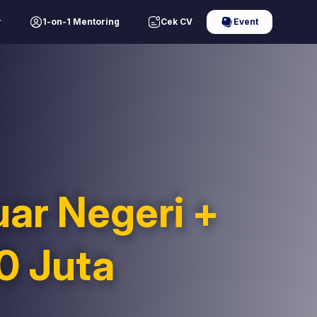
r
1-on-1 Mentoring
Cek CV
Event
uar Negeri +
0 Juta