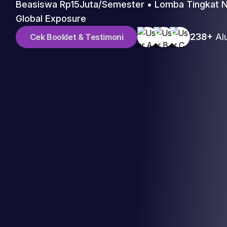
Beasiswa Rp15Juta/Semester • Lomba Tingkat Na
Global Exposure
238+
Alu
Cek Booklet & Testimoni