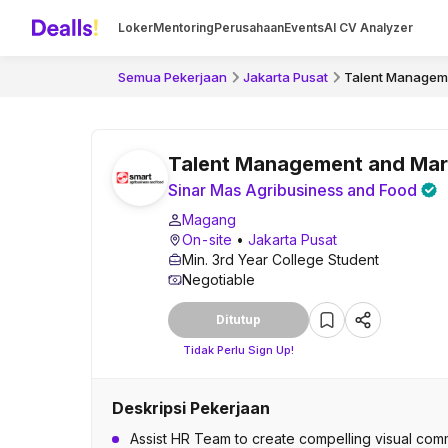
Loker
Mentoring
Perusahaan
Events
AI CV Analyzer
Semua Pekerjaan
Jakarta Pusat
Talent Manageme
Talent Management and Mark
Sinar Mas Agribusiness and Food
Magang
On-site
•
Jakarta Pusat
Min. 3rd Year College Student
Negotiable
Ditutup
Tidak Perlu Sign Up!
Deskripsi Pekerjaan
Assist HR Team to create compelling visual comm