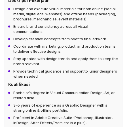
Deskripsi Pekerjaan
Design and execute visual materials for both online (social
media, digital ads, websites) and offline needs (packaging,
brochures, merchandise, event materials).
Ensure brand consistency across all visual
communications.
Develop creative concepts from brief to final artwork.
Coordinate with marketing, product, and production teams
to deliver effective designs.
Stay updated with design trends and apply them to keep the
brand relevant.
Provide technical guidance and support to junior designers
when needed
Kualifikasi
Bachelor’s degree in Visual Communication Design, Art, or
related field.
3–5 years of experience as a Graphic Designer with a
strong online & offline portfolio.
Proficient in Adobe Creative Suite (Photoshop, Illustrator,
InDesign; After Effects/Premiere is a plus).