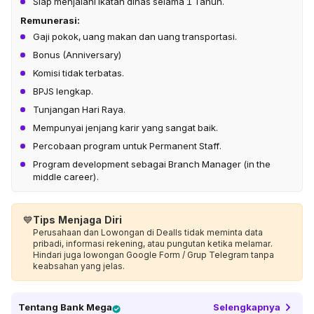
Siap menjalani ikatan dinas selama 1 Tahun.
Remunerasi:
Gaji pokok, uang makan dan uang transportasi.
Bonus (Anniversary)
Komisi tidak terbatas.
BPJS lengkap.
Tunjangan Hari Raya.
Mempunyai jenjang karir yang sangat baik.
Percobaan program untuk Permanent Staff.
Program development sebagai Branch Manager (in the
middle career).
💙
Tips Menjaga Diri
Perusahaan dan Lowongan di Dealls tidak meminta data
pribadi, informasi rekening, atau pungutan ketika melamar.
Hindari juga lowongan Google Form / Grup Telegram tanpa
keabsahan yang jelas.
Tentang
Bank Mega
Selengkapnya