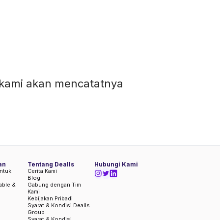
pi kami akan mencatatnya
an
Tentang Dealls
Hubungi Kami
ntuk
Cerita Kami
Blog
iable &
Gabung dengan Tim
Kami
Kebijakan Pribadi
Syarat & Kondisi Dealls
Group
Syarat & Kondisi