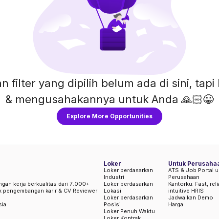
n filter yang dipilih belum ada di sini, ta
& mengusahakannya untuk Anda 🙏🏻😀
Explore More Opportunities
Loker
Untuk Perusaha
Loker berdasarkan
ATS & Job Portal u
Industri
Perusahaan
ngan kerja berkualitas dari 7.000+
Loker berdasarkan
Kantorku: Fast, rel
uk pengembangan karir & CV Reviewer
Lokasi
intuitive HRIS
Loker berdasarkan
Jadwalkan Demo
sia
Posisi
Harga
Loker Penuh Waktu
Loker Kontrak