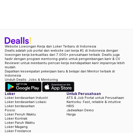
Website Lowongan Kerja dan Loker Terbaru di Indonesia
Dealls adalah job portal dan website cari kerja #1 di Indonesia dengan
lowongan kerja berkualitas dari 7.000+ perusahaan terbaik. Dealls juga
hadir dengan program mentoring gratis untuk pengembangan karir & CV
Reviewer untuk membantu pencari kerja mendapatkan karir impiannya lebih
mudah.
Dapatkan kesempatan pekerjaan baru & belajar dari Mentor terbaik di
Indonesia
Unduh Dealls: Jobs & Mentoring
Loker
Untuk Perusahaan
Loker berdasarkan Industri
ATS & Job Portal untuk Perusahaan
Loker berdasarkan Lokasi
Kantorku: Fast, reliable & intuitive
Loker berdasarkan
HRIS
Posisi
Jadwalkan Demo
Loker Penuh Waktu
Harga
Loker Kontrak
Loker Paruh Waktu
Loker Magang
Loker Freelance