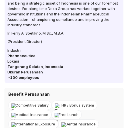
and being a strategic asset of Indonesia is one of our foremost
desires. For along time Dexa Group has worked together with
governing institutions and the Indonesian Pharmaceutical
Association – championing compliance and improving the
industry standards.
Ir. Ferry A. Soetikno, M.Sc., M.B.A.
(President Director)
Industri
Pharmaceutical
Lokasi
Tangerang Selatan
,
Indonesia
Ukuran Perusahaan
>100
employees
Benefit Perusahaan
Competitive Salary
THR / Bonus system
Medical Insurance
Free Lunch
International Exposure
Dental Insurance