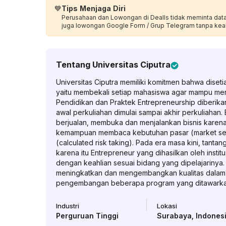
💙
Tips Menjaga Diri
Perusahaan dan Lowongan di Dealls tidak meminta data p
juga lowongan Google Form / Grup Telegram tanpa kea
Tentang
Universitas Ciputra
Universitas Ciputra memiliki komitmen bahwa diseti
yaitu membekali setiap mahasiswa agar mampu men
Pendidikan dan Praktek Entrepreneurship diberikan
awal perkuliahan dimulai sampai akhir perkuliahan. 
berjualan, membuka dan menjalankan bisnis karena d
kemampuan membaca kebutuhan pasar (market sensi
(calculated risk taking). Pada era masa kini, tanta
karena itu Entrepreneur yang dihasilkan oleh institu
dengan keahlian sesuai bidang yang dipelajarinya
meningkatkan dan mengembangkan kualitas dalam 
pengembangan beberapa program yang ditawarka
Industri
Lokasi
Perguruan Tinggi
Surabaya
,
Indones