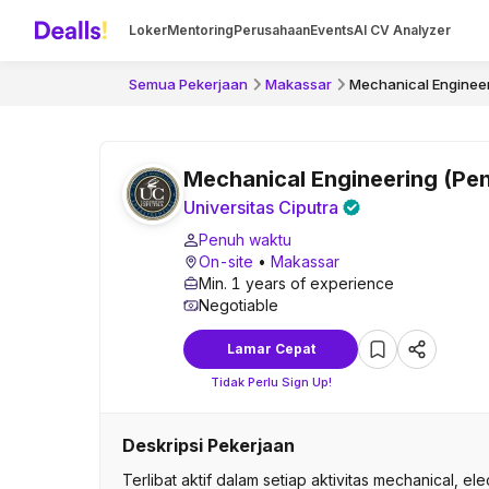
Loker
Mentoring
Perusahaan
Events
AI CV Analyzer
Semua Pekerjaan
Makassar
Mechanical Enginee
Mechanical Engineering (P
Universitas Ciputra
Penuh waktu
On-site
•
Makassar
Min. 1 years of experience
Negotiable
Lamar Cepat
Tidak Perlu Sign Up!
Deskripsi Pekerjaan
Terlibat aktif dalam setiap aktivitas mechanical, el