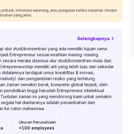
ribadi, informasi rekening, atau pungutan ketika melamar. Hindari
bsahan yang jelas.
Selengkapnya
ap alur studi/konsentrasi yang ada memiliki tujuan sama
jadi Entrepreneur sesuai keahlian masing-masing.
 secara merata disemua alur studi/konsentrasi mulai dari
Entrepreneurship memiliki arti yang lebih luas dari sekedar
idalamnya terdapat unsur kreatifitas & inovasi,
tivity) dan pengambilan resiko yang terhitung
ngan zaman semakin berat, kompetisi global terjadi, oleh
si pendidikan tinggi haruslah Entrepreneur intelektual
. Tuntutan zaman ini yang mendorong kami untuk semakin
segala hal diantaranya adalah penambahan dan
n ke calon mahasiswa.
Ukuran Perusahaan
ia
>100
employees