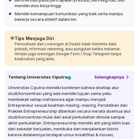
Berorientasi pada pencapaian prestasi, berintegritas, dan
memiliki etos kerja tinggi
Memiliki kemampuan komunikasi yang baik serta mampu
bekerja secara efektif dalam tim.
💙
Tips Menjaga Diri
Perusahaan dan Lowongan di Dealls tidak meminta data
pribadi, informasi rekening, atau pungutan ketika melamar.
Hindari juga lowongan Google Form / Grup Telegram tanpa
keabsahan yang jelas.
Tentang
Universitas Ciputra
Selengkapnya
Universitas Ciputra memiliki komitmen bahwa disetiap alur
studi/konsentrasi yang ada memiliki tujuan sama yaitu
membekali setiap mahasiswa agar mampu menjadi
Entrepreneur sesuai keahlian masing-masing. Pendidikan dan
Praktek Entrepreneurship diberikan secara merata disemua alur
studi/konsentrasi mulai dari awal perkuliahan dimulai sampai
akhir perkuliahan. Entrepreneurship memiliki arti yang lebih luas
dari sekedar berjualan, membuka dan menjalankan bisnis
karena didalamnya terdapat unsur kreatifitas & inovasi,