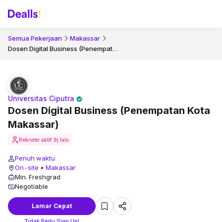
Semua Pekerjaan
Makassar
Dosen Digital Business (Penempatan Kota Makassar)
Universitas Ciputra
Dosen Digital Business (Penempatan Kota
Makassar)
Rekruter aktif
9j lalu
Penuh waktu
On-site
•
Makassar
Min. Freshgrad
Negotiable
Lamar Cepat
Tidak Perlu Sign Up!