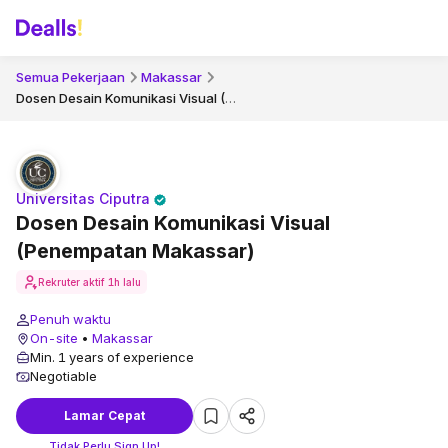
Semua Pekerjaan
Makassar
Dosen Desain Komunikasi Visual (Penempatan Makassar)
Universitas Ciputra
Dosen Desain Komunikasi Visual
(Penempatan Makassar)
Rekruter aktif
1h lalu
Penuh waktu
On-site
•
Makassar
Min. 1 years of experience
Negotiable
Lamar Cepat
Tidak Perlu Sign Up!