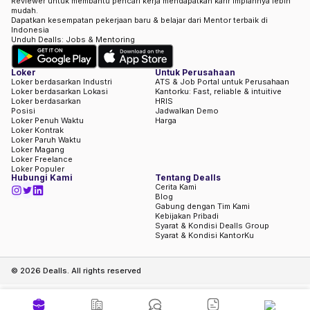
Reviewer untuk membantu pencari kerja mendapatkan karir impiannya lebih
mudah.
Dapatkan kesempatan pekerjaan baru & belajar dari Mentor terbaik di
Indonesia
Unduh Dealls: Jobs & Mentoring
Loker
Untuk Perusahaan
Loker berdasarkan Industri
ATS & Job Portal untuk Perusahaan
Loker berdasarkan Lokasi
Kantorku: Fast, reliable & intuitive
Loker berdasarkan
HRIS
Posisi
Jadwalkan Demo
Loker Penuh Waktu
Harga
Loker Kontrak
Loker Paruh Waktu
Loker Magang
Loker Freelance
Loker Populer
Hubungi Kami
Tentang Dealls
Cerita Kami
Blog
Gabung dengan Tim Kami
Kebijakan Pribadi
Syarat & Kondisi Dealls Group
Syarat & Kondisi KantorKu
©
2026
Dealls. All rights reserved