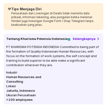
💙
Tips Menjaga Diri
Perusahaan dan Lowongan di Dealls tidak meminta data
pribadi, informasi rekening, atau pungutan ketika melamar.
Hindari juga lowongan Google Form / Grup Telegram tanpa
keabsahan yang jelas.
Tentang
Kharisma Potensia Indonesia
Selengkapnya
PT KHARISMA POTENSIA INDONESIA Committed to being part of
the formation of Quality Indonesian Human Resources, with
focus on the formation of work systems, the self concept and
training to build superior to be able make a significant
contribution wherever they are.
Industri
Human Resources and
Consulting
Lokasi
Jakarta
,
Indonesia
Ukuran Perusahaan
>100
employees