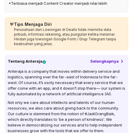
•Terbiasa menjadi Content Creator menjadi nilai lebih
💙
Tips Menjaga Diri
Perusahaan dan Lowongan di Dealls tidak meminta data
pribadi, informasi rekening, atau pungutan ketika melamar.
Hindari juga lowongan Google Form / Grup Telegram tanpa
keabsahan yang jelas.
Tentang
Anteraja
Selengkapnya
Anteraja is a company that moves within delivery service and
logistics, spanning over the far-east of Indonesia to the far-
west. Of course, it’s osnly necessary that every service that we
offer come with an app, and it doesn’t stop there–– our system is
fully automated by a network of artificial intelligence (AI).
Not only we care about intellects and talents of our human
resources, we also care about giving back to the community.
Our culture is stemmed from the notion of #JadiOrangBaik,
which directly translates to ‘be a person of kindness’. We
believe in democratizing our services and to help independent
businesses grow with the tools that we offer to them.