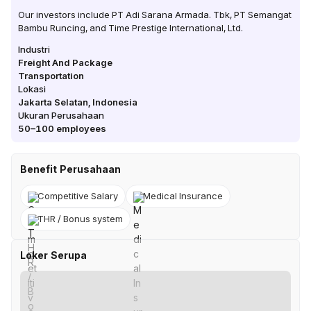
Our investors include PT Adi Sarana Armada. Tbk, PT Semangat
Bambu Runcing, and Time Prestige International, Ltd.
Industri
Freight And Package
Transportation
Lokasi
Jakarta Selatan
,
Indonesia
Ukuran Perusahaan
50–100
employees
Benefit Perusahaan
Competitive Salary
Medical Insurance
THR / Bonus system
Loker Serupa