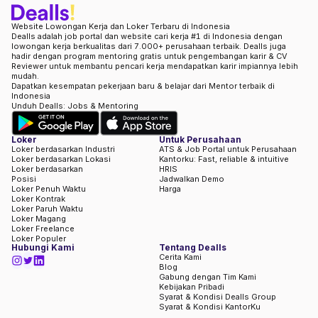
Website Lowongan Kerja dan Loker Terbaru di Indonesia
Dealls adalah job portal dan website cari kerja #1 di Indonesia dengan
lowongan kerja berkualitas dari 7.000+ perusahaan terbaik. Dealls juga
hadir dengan program mentoring gratis untuk pengembangan karir & CV
Reviewer untuk membantu pencari kerja mendapatkan karir impiannya lebih
mudah.
Dapatkan kesempatan pekerjaan baru & belajar dari Mentor terbaik di
Indonesia
Unduh Dealls: Jobs & Mentoring
Loker
Untuk Perusahaan
Loker berdasarkan Industri
ATS & Job Portal untuk Perusahaan
Loker berdasarkan Lokasi
Kantorku: Fast, reliable & intuitive
Loker berdasarkan
HRIS
Posisi
Jadwalkan Demo
Loker Penuh Waktu
Harga
Loker Kontrak
Loker Paruh Waktu
Loker Magang
Loker Freelance
Loker Populer
Hubungi Kami
Tentang Dealls
Cerita Kami
Blog
Gabung dengan Tim Kami
Kebijakan Pribadi
Syarat & Kondisi Dealls Group
Syarat & Kondisi KantorKu