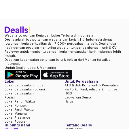
Website Lowongan Kerja dan Loker Terbaru di Indonesia
Dealls adalah job portal dan website cari kerja #1 di Indonesia dengan
lowongan kerja berkualitas dari 7.000+ perusahaan terbaik. Dealls juga
hadir dengan program mentoring gratis untuk pengembangan karir & CV
Reviewer untuk membantu pencari kerja mendapatkan karir impiannya lebih
mudah.
Dapatkan kesempatan pekerjaan baru & belajar dari Mentor terbaik di
Indonesia
Unduh Dealls: Jobs & Mentoring
Loker
Untuk Perusahaan
Loker berdasarkan Industri
ATS & Job Portal untuk Perusahaan
Loker berdasarkan Lokasi
Kantorku: Fast, reliable & intuitive
Loker berdasarkan
HRIS
Posisi
Jadwalkan Demo
Loker Penuh Waktu
Harga
Loker Kontrak
Loker Paruh Waktu
Loker Magang
Loker Freelance
Loker Populer
Hubungi Kami
Tentang Dealls