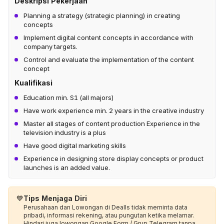
Deskripsi Pekerjaan
Planning a strategy (strategic planning) in creating
concepts
Implement digital content concepts in accordance with
company targets.
Control and evaluate the implementation of the content
concept
Kualifikasi
Education min. S1 (all majors)
Have work experience min. 2 years in the creative industry
Master all stages of content production Experience in the
television industry is a plus
Have good digital marketing skills
Experience in designing store display concepts or product
launches is an added value.
💙
Tips Menjaga Diri
Perusahaan dan Lowongan di Dealls tidak meminta data
pribadi, informasi rekening, atau pungutan ketika melamar.
Hindari juga lowongan Google Form / Grup Telegram tanpa