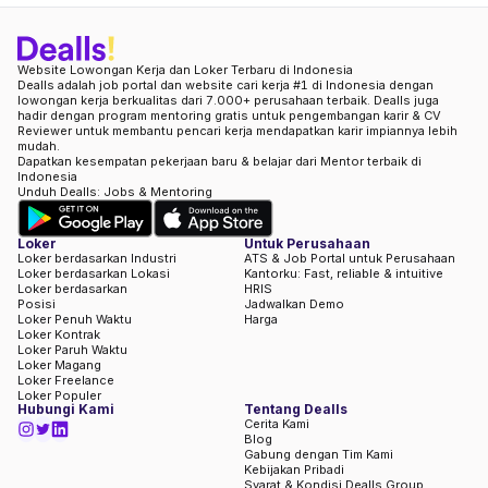
Website Lowongan Kerja dan Loker Terbaru di Indonesia
Dealls adalah job portal dan website cari kerja #1 di Indonesia dengan
lowongan kerja berkualitas dari 7.000+ perusahaan terbaik. Dealls juga
hadir dengan program mentoring gratis untuk pengembangan karir & CV
Reviewer untuk membantu pencari kerja mendapatkan karir impiannya lebih
mudah.
Dapatkan kesempatan pekerjaan baru & belajar dari Mentor terbaik di
Indonesia
Unduh Dealls: Jobs & Mentoring
Loker
Untuk Perusahaan
Loker berdasarkan Industri
ATS & Job Portal untuk Perusahaan
Loker berdasarkan Lokasi
Kantorku: Fast, reliable & intuitive
Loker berdasarkan
HRIS
Posisi
Jadwalkan Demo
Loker Penuh Waktu
Harga
Loker Kontrak
Loker Paruh Waktu
Loker Magang
Loker Freelance
Loker Populer
Hubungi Kami
Tentang Dealls
Cerita Kami
Blog
Gabung dengan Tim Kami
Kebijakan Pribadi
Syarat & Kondisi Dealls Group