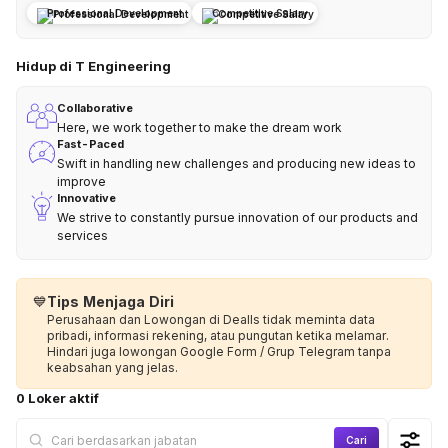
Professional Development
Competitive Salary
Hidup di T Engineering
Collaborative
Here, we work together to make the dream work
Fast-Paced
Swift in handling new challenges and producing new ideas to
improve
Innovative
We strive to constantly pursue innovation of our products and
services
💙
Tips Menjaga Diri
Perusahaan dan Lowongan di Dealls tidak meminta data
pribadi, informasi rekening, atau pungutan ketika melamar.
Hindari juga lowongan Google Form / Grup Telegram tanpa
keabsahan yang jelas.
0 Loker aktif
Cari