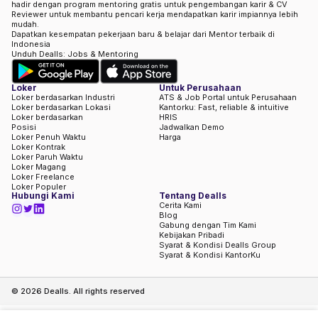
hadir dengan program mentoring gratis untuk pengembangan karir & CV
Reviewer untuk membantu pencari kerja mendapatkan karir impiannya lebih
mudah.
Dapatkan kesempatan pekerjaan baru & belajar dari Mentor terbaik di
Indonesia
Unduh Dealls: Jobs & Mentoring
Loker
Untuk Perusahaan
Loker berdasarkan Industri
ATS & Job Portal untuk Perusahaan
Loker berdasarkan Lokasi
Kantorku: Fast, reliable & intuitive
Loker berdasarkan
HRIS
Posisi
Jadwalkan Demo
Loker Penuh Waktu
Harga
Loker Kontrak
Loker Paruh Waktu
Loker Magang
Loker Freelance
Loker Populer
Hubungi Kami
Tentang Dealls
Cerita Kami
Blog
Gabung dengan Tim Kami
Kebijakan Pribadi
Syarat & Kondisi Dealls Group
Syarat & Kondisi KantorKu
©
2026
Dealls. All rights reserved