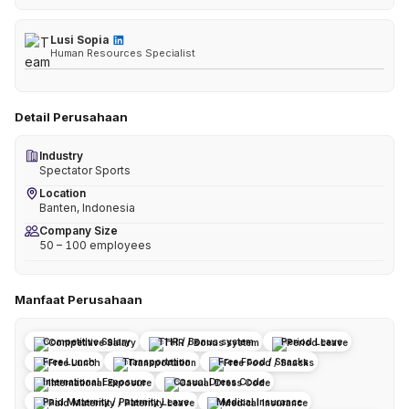
Lusi Sopia
Human Resources Specialist
Detail Perusahaan
Industry
Spectator Sports
Location
Banten, Indonesia
Company Size
50 – 100 employees
Manfaat Perusahaan
Competitive Salary
THR / Bonus system
Period Leave
Free Lunch
Transportation
Free Food / Snacks
International Exposure
Casual Dress Code
Paid Maternity / Paternity Leave
Medical Insurance