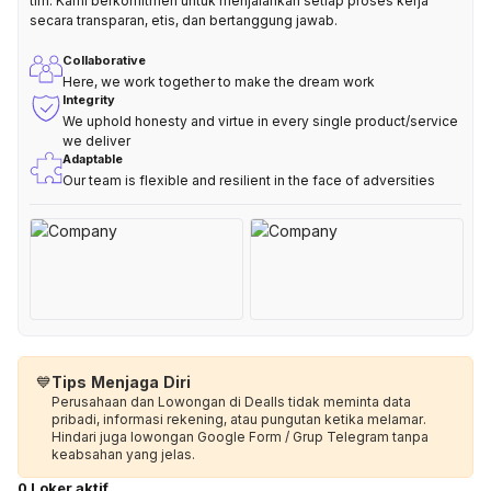
tim. Kami berkomitmen untuk menjalankan setiap proses kerja
secara transparan, etis, dan bertanggung jawab.
Collaborative
Here, we work together to make the dream work
Integrity
We uphold honesty and virtue in every single product/service
we deliver
Adaptable
Our team is flexible and resilient in the face of adversities
💙
Tips Menjaga Diri
Perusahaan dan Lowongan di Dealls tidak meminta data
pribadi, informasi rekening, atau pungutan ketika melamar.
Hindari juga lowongan Google Form / Grup Telegram tanpa
keabsahan yang jelas.
0 Loker aktif