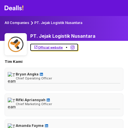
All Companies
PT. Jejak Logistik Nusantara
PT. Jejak Logistik Nusantara
•
Official website
Tim Kami
Bryan Angka
Chief Operating Officer
Rifki Apriansyah
Chief Marketing Officer
Amanda Fayme