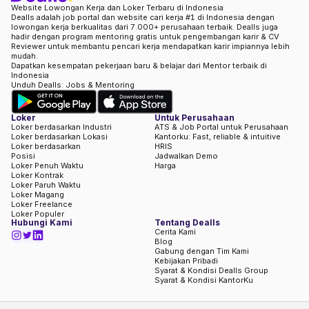
Website Lowongan Kerja dan Loker Terbaru di Indonesia
Dealls adalah job portal dan website cari kerja #1 di Indonesia dengan
lowongan kerja berkualitas dari 7.000+ perusahaan terbaik. Dealls juga
hadir dengan program mentoring gratis untuk pengembangan karir & CV
Reviewer untuk membantu pencari kerja mendapatkan karir impiannya lebih
mudah.
Dapatkan kesempatan pekerjaan baru & belajar dari Mentor terbaik di
Indonesia
Unduh Dealls: Jobs & Mentoring
Loker
Untuk Perusahaan
Loker berdasarkan Industri
ATS & Job Portal untuk Perusahaan
Loker berdasarkan Lokasi
Kantorku: Fast, reliable & intuitive
Loker berdasarkan
HRIS
Posisi
Jadwalkan Demo
Loker Penuh Waktu
Harga
Loker Kontrak
Loker Paruh Waktu
Loker Magang
Loker Freelance
Loker Populer
Hubungi Kami
Tentang Dealls
Cerita Kami
Blog
Gabung dengan Tim Kami
Kebijakan Pribadi
Syarat & Kondisi Dealls Group
Syarat & Kondisi KantorKu