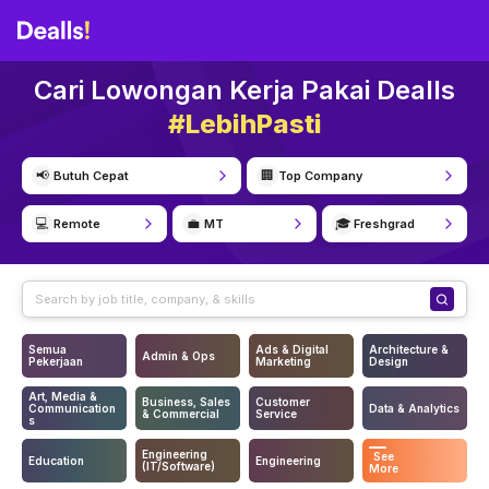
Cari Lowongan Kerja Pakai Dealls
#LebihPasti
📢
🏢
Butuh Cepat
Top Company
💻
💼
🎓
Remote
MT
Freshgrad
Semua
Ads & Digital
Architecture &
Admin & Ops
Pekerjaan
Marketing
Design
Art, Media &
Business, Sales
Customer
Communication
Data & Analytics
& Commercial
Service
s
Engineering
See
Education
Engineering
(IT/Software)
More