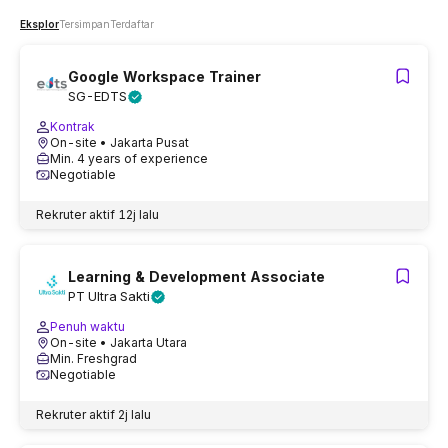
Eksplor
Tersimpan
Terdaftar
Google Workspace Trainer
SG-EDTS
Kontrak
On-site
• Jakarta Pusat
Min. 4 years of experience
Negotiable
Rekruter aktif
12j lalu
Learning & Development Associate
PT Ultra Sakti
Penuh waktu
On-site
• Jakarta Utara
Min. Freshgrad
Negotiable
Rekruter aktif
2j lalu