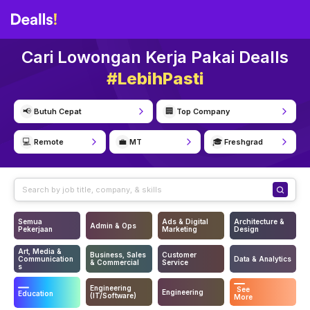
Cari Lowongan Kerja Pakai Dealls
#LebihPasti
📢
🏢
Butuh Cepat
Top Company
💻
💼
🎓
Remote
MT
Freshgrad
Semua
Ads & Digital
Architecture &
Admin & Ops
Pekerjaan
Marketing
Design
Art, Media &
Business, Sales
Customer
Communication
Data & Analytics
& Commercial
Service
s
Engineering
See
Engineering
Education
(IT/Software)
More