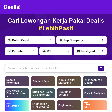
Cari Lowongan Kerja Pakai Dealls
#LebihPasti
📢
🏢
Butuh Cepat
Top Company
💻
💼
🎓
Remote
MT
Freshgrad
Semua
Ads & Digital
Architecture &
Admin & Ops
Pekerjaan
Marketing
Design
Art, Media &
Business, Sales
Customer
Communication
Data & Analytics
& Commercial
Service
s
Engineering
See
Engineering
Education
(IT/Software)
More