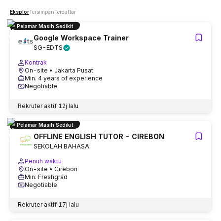
Eksplor
Tersimpan
Terdaftar
Pelamar Masih Sedikit
Google Workspace Trainer
SG-EDTS
Kontrak
On-site
• Jakarta Pusat
Min. 4 years of experience
Negotiable
Rekruter aktif
12j lalu
Pelamar Masih Sedikit
OFFLINE ENGLISH TUTOR - CIREBON
SEKOLAH BAHASA
Penuh waktu
On-site
• Cirebon
Min. Freshgrad
Negotiable
Rekruter aktif
17j lalu