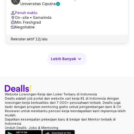
Universitas Ciputra
Penuh waktu
On-site
• Samarinda
Min. Freshgrad
Negotiable
Rekruter aktif
12j lalu
Lebih Banyak
Website Lowongan Kerja dan Loker Terbaru di Indonesia
Dealls adalah job portal dan website cari kerja #1 di Indonesia dengan
lowongan kerja berkualitas dari 7.000+ perusahaan terbaik. Dealls juga
hadir dengan program mentoring gratis untuk pengembangan karir & CV
Reviewer untuk membantu pencari kerja mendapatkan karir impiannya lebih
mudah.
Dapatkan kesempatan pekerjaan baru & belajar dari Mentor terbaik di
Indonesia
Unduh Dealls: Jobs & Mentoring