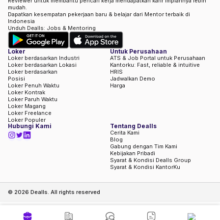
Reviewer untuk membantu pencari kerja mendapatkan karir impiannya lebih
mudah.
Dapatkan kesempatan pekerjaan baru & belajar dari Mentor terbaik di
Indonesia
Unduh Dealls: Jobs & Mentoring
Loker
Untuk Perusahaan
Loker berdasarkan Industri
ATS & Job Portal untuk Perusahaan
Loker berdasarkan Lokasi
Kantorku: Fast, reliable & intuitive
Loker berdasarkan
HRIS
Posisi
Jadwalkan Demo
Loker Penuh Waktu
Harga
Loker Kontrak
Loker Paruh Waktu
Loker Magang
Loker Freelance
Loker Populer
Hubungi Kami
Tentang Dealls
Cerita Kami
Blog
Gabung dengan Tim Kami
Kebijakan Pribadi
Syarat & Kondisi Dealls Group
Syarat & Kondisi KantorKu
©
2026
Dealls. All rights reserved