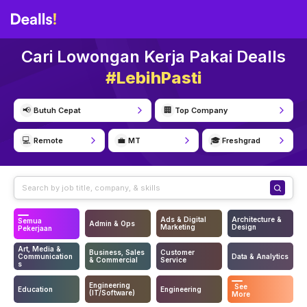
Cari Lowongan Kerja Pakai Dealls
#LebihPasti
📢
🏢
Butuh Cepat
Top Company
💻
💼
🎓
Remote
MT
Freshgrad
Ads & Digital
Architecture &
Semua
Admin & Ops
Marketing
Design
Pekerjaan
Art, Media &
Business, Sales
Customer
Communication
Data & Analytics
& Commercial
Service
s
Engineering
See
Education
Engineering
(IT/Software)
More