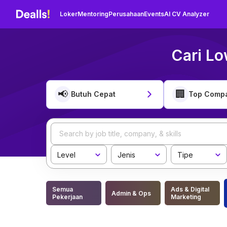
Loker
Mentoring
Perusahaan
Events
AI CV Analyzer
Cari Lo
📢
🏢
Butuh Cepat
Top Comp
Level
Jenis
Tipe
Semua
Ads & Digital
Admin & Ops
Pekerjaan
Marketing