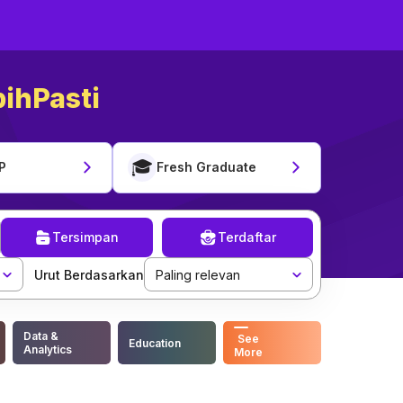
ihPasti
🎓
P
Fresh Graduate
Tersimpan
Terdaftar
Urut Berdasarkan
Paling relevan
Data &
See
Education
Analytics
More