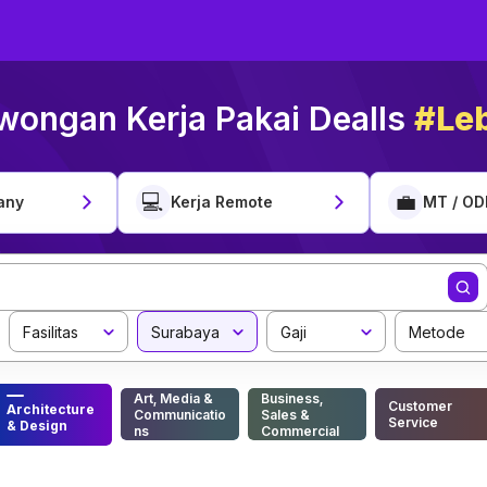
wongan Kerja Pakai Dealls
#Leb
💻
💼
any
Kerja Remote
MT / OD
Fasilitas
Surabaya
Gaji
Metode
Art, Media &
Business,
Customer
Architecture
Communicatio
Sales &
Service
& Design
ns
Commercial